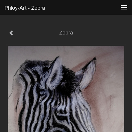
Phloy-Art - Zebra
Tog
navi
Zebra