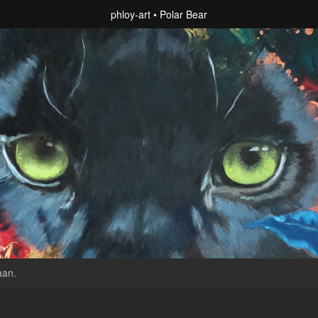
phloy-art
Polar Bear
aan
.