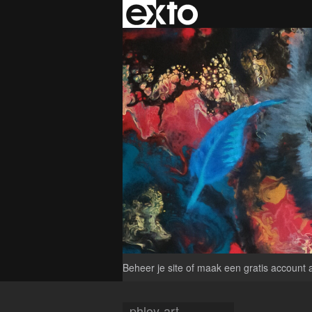
Beheer je site
of
maak een gratis account 
phloy-art