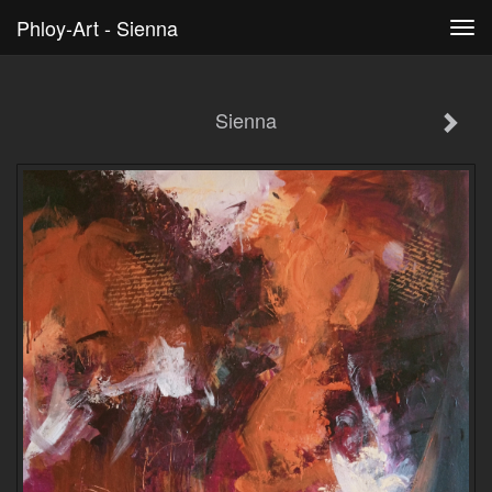
Phloy-Art - Sienna
Tog
navi
Sienna