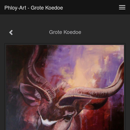
Phloy-Art - Grote Koedoe
Tog
navi
Grote Koedoe