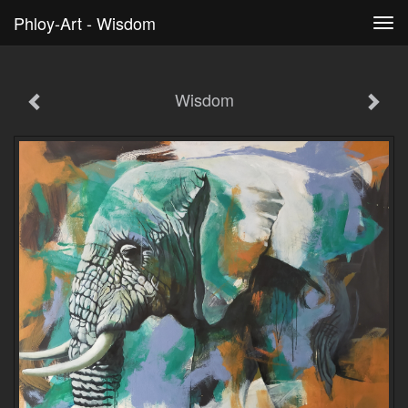
Phloy-Art - Wisdom
Tog
navi
Wisdom